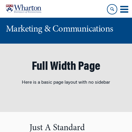
Skip
Skip
to
to
content
main
menu
Marketing & Communications
Full Width Page
Here is a basic page layout with no sidebar
Just A Standard